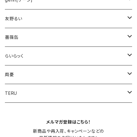
アーティストグッズ
プレミアムアート(受注生産)
友野るい
第2弾
オリジナルTシャツ
アーティストグッズ
薔薇缶
プレミアムアート[受注販売]
プレミアムアート[受注販売]
らいらっく
アーティストグッズ
アーティストグッズ
周憂
アーティストグッズ
TERU
プレミアムアート[受注販売]
アーティストグッズ
メルマガ登録はこちら！
新商品や再入荷、キャンペーンなどの
