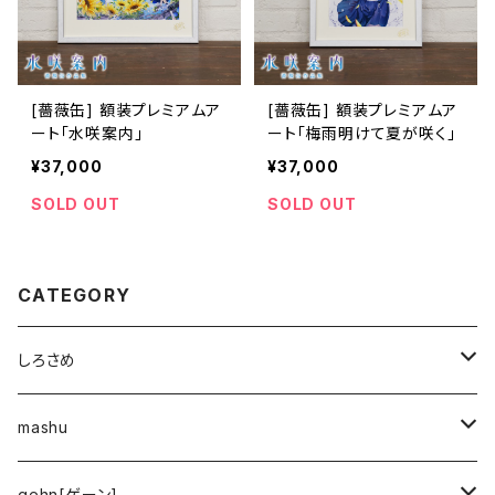
[薔薇缶] 額装プレミアムア
[薔薇缶] 額装プレミアムア
ート「水咲案内」
ート「梅雨明けて夏が咲く」
¥37,000
¥37,000
SOLD OUT
SOLD OUT
CATEGORY
しろさめ
プレミアムアート(受注生産)
mashu
アーティストグッズ
プレミアムアート[受注生産]
gehn[ゲーン]